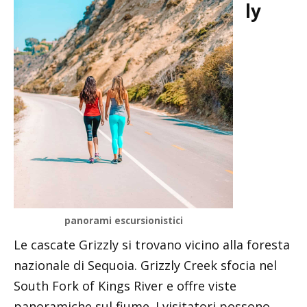
ly
panorami escursionistici
Le cascate Grizzly si trovano vicino alla foresta
nazionale di Sequoia. Grizzly Creek sfocia nel
South Fork of Kings River e offre viste
panoramiche sul fiume. I visitatori possono